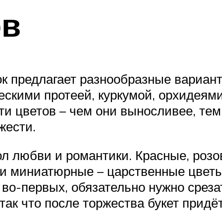
ов
 предлагает разнообразные варианты
скими протеей, куркумой, орхидеями
сти цветов – чем они выносливее, те
жести.
ол любви и романтики. Красные, розо
и миниатюрные – царственные цветы
, во-первых, обязательно нужно среза
так что после торжества букет придё