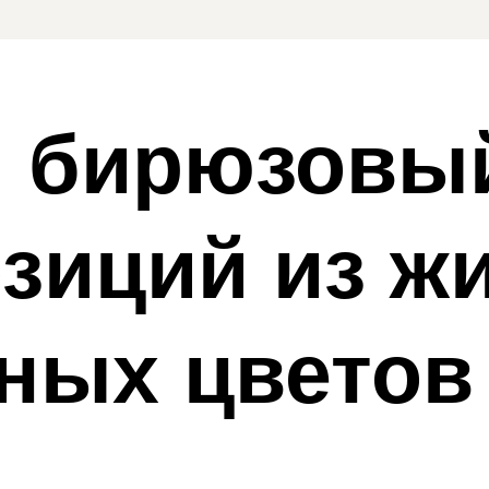
 бирюзовый
зиций из ж
ных цветов