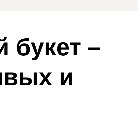
 букет –
ивых и