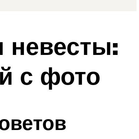
 невесты:
й с фото
советов