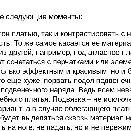
те следующие моменты:
тон платью, так и контрастировать с
ь. То же самое касается ее материа
и из другой, например, под атласное 
ет сочетаться с перчатками или элем
только эффектным и красивым, но и 
то еще хуже, порвать подол подвенеч
подвенечного наряда. Ведь всем неве
ебного платья. Подвязка – не исключ
риант, а в случае облегающего плат
 будет выделяться сквозь материал н
 на ноге, не падать, но и не пережи