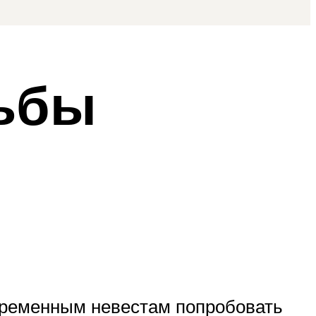
дьбы
временным невестам попробовать