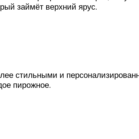
орый займёт верхний ярус.
Более стильными и персонализирован
дое пирожное.