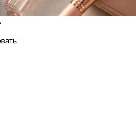
е
вать: