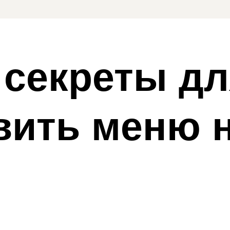
 секреты д
авить меню 