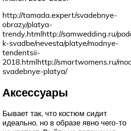
http://tamada.expert/svadebnye-
obrazy/platya-
trendy.htmlhttp://samwedding.ru/po
k-svadbe/nevesta/platye/modnye-
tendentsii-
2018.htmlhttp://smartwomens.ru/mo
svadebnye-platya/
Аксессуары
Бывает так, что костюм сидит
идеально, но в образе явно чего-то