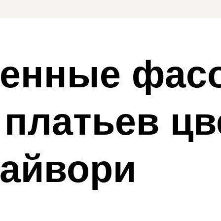
енные фас
платьев цв
 айвори