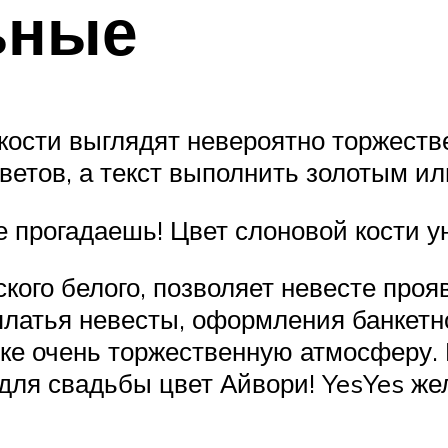
ьные
кости выглядят невероятно торжеств
цветов, а текст выполнить золотым и
адаешь! Цвет слоновой кости уник
ского белого, позволяет невесте проя
платья невесты, оформления банкетно
ке очень торжественную атмосферу. Е
для свадьбы цвет Айвори! YesYes же