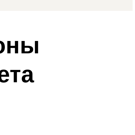
оны
ета