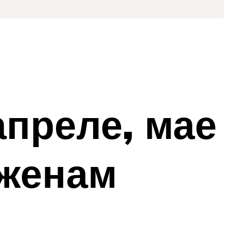
апреле, мае
оженам