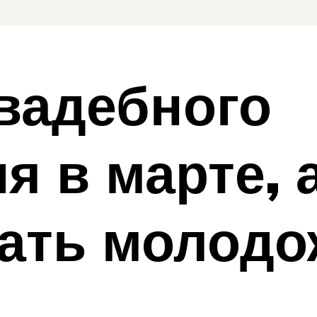
вадебного
я в марте, 
хать молод