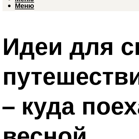
Меню
Идеи для с
путешестви
– куда пое
весной