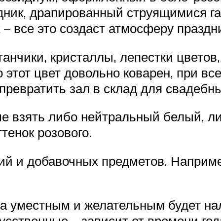
адник, драпированный струящимися г
 – все это создаст атмосферу праздн
анчики, кристаллы, лепестки цветов,
о этот цвет довольно коварен, при в
превратить зал в склад для свадебны
ше взять либо нейтральный белый, ли
тенок розового.
ий и добавочных предметов. Например
тва уместным и желательным будет н
сственные – зависит от времени год