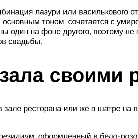
инация лазури или василькового отт
я основным тоном, сочетается с уми
дны один на фоне другого, поэтому н
ов свадьбы.
зала своими 
 в зале ресторана или же в шатре на
резидиум, оформленный в бело-розов