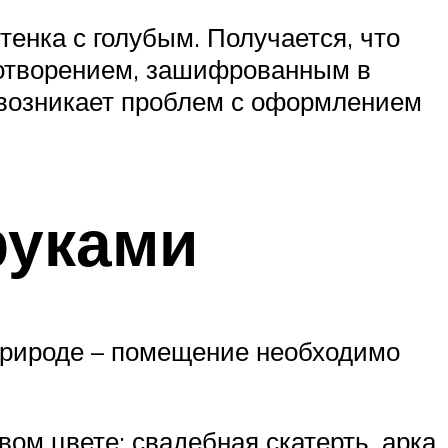
енка с голубым. Получается, что
ротворением, зашифрованным в
е возникает проблем с оформлением
руками
 природе – помещение необходимо
ом цвете: свадебная скатерть, арка