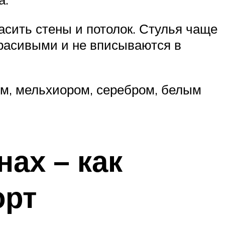
асить стены и потолок. Стулья чаще
 красивыми и не вписываются в
ем, мельхиором, серебром, белым
ах – как
орт