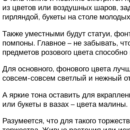
из цветов или воздушных шаров, з
гирляндой, букеты на столе молодых
Также уместными будут статуи, фонт
помпоны. Главное – не забывать, чт
предметов розового цвета способно 
Для основного, фонового цвета луч
совсем-совсем светлый и нежный от
А яркие тона оставить для вкраплен
или букеты в вазах – цвета малины.
Разумеется, что для такого торжес
торжества. Живые растения или иску