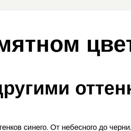
мятном цве
другими оттен
енков синего. От небесного до черни