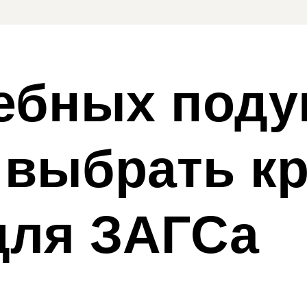
ебных поду
к выбрать к
для ЗАГСа