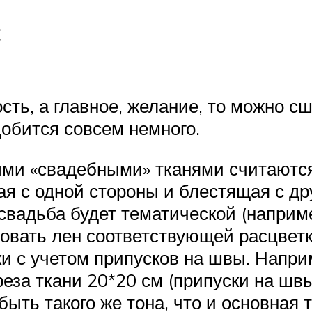
с
сть, а главное, желание, то можно с
добится совсем немного.
и «свадебными» тканями считаются а
я с одной стороны и блестящая с дру
вадьба будет тематической (например
ьзовать лен соответствующей расцвет
и с учетом припусков на швы. Напри
реза ткани 20*20 см (припуски на швы
ыть такого же тона, что и основная 