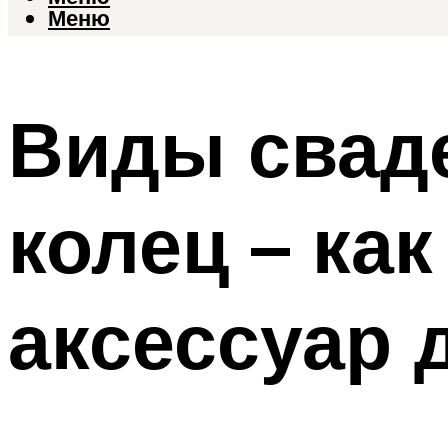
Меню
Виды свад
колец – ка
аксессуар 