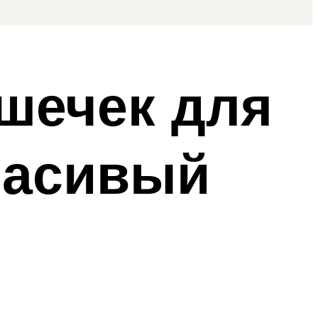
шечек для
расивый