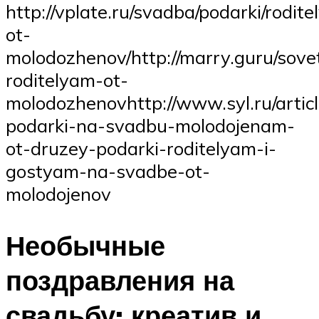
http://vplate.ru/svadba/podarki/rodit
ot-
molodozhenov/http://marry.guru/sove
roditelyam-ot-
molodozhenovhttp://www.syl.ru/artic
podarki-na-svadbu-molodojenam-
ot-druzey-podarki-roditelyam-i-
gostyam-na-svadbe-ot-
molodojenov
Необычные
поздравления на
свадьбу: креатив и