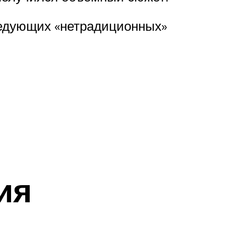
ледующих «нетрадиционных»
ия