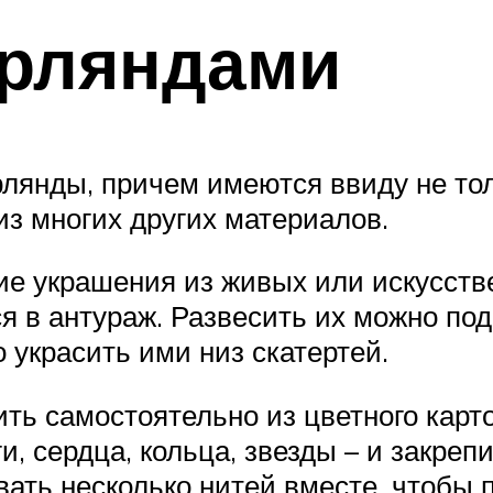
ирляндами
рлянды, причем имеются ввиду не то
из многих других материалов.
е украшения из живых или искусстве
я в антураж. Развесить их можно под
о украсить ими низ скатертей.
ть самостоятельно из цветного карто
и, сердца, кольца, звезды – и закре
вать несколько нитей вместе, чтобы