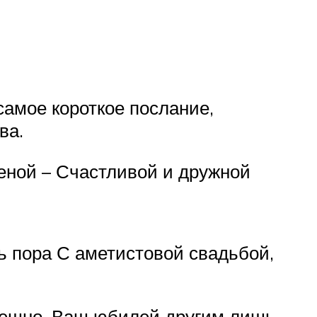
самое короткое послание,
ва.
женой – Счастливой и дружной
ь пора С аметистовой свадьбой,
грешно, Ваш юбилей другим лишь