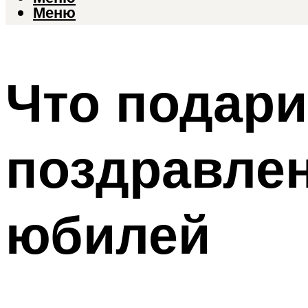
Меню
Что подари
поздравле
юбилей