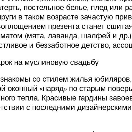
атерть, постельное белье, плед или 
упруги в таком возрасте зачастую пр
оплощением презента станет сшитая
атом (мята, лаванда, шалфей и др.)
астливое и беззаботное детство, асс
арок на муслиновую свадьбу
 знакомы со стилем жилья юбиляров,
кой оконный «наряд» по старым повер
вного тепла. Красивые гардины заво
етствии с последними дизайнерским