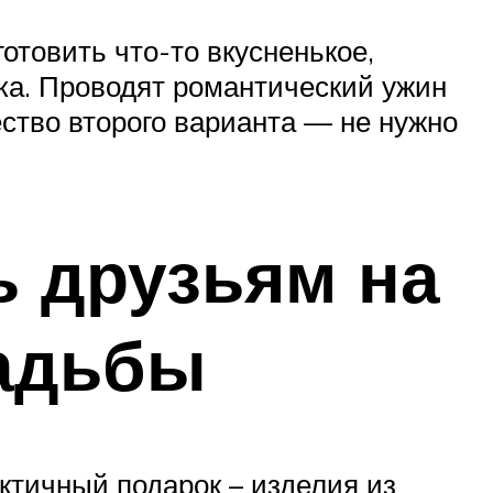
товить что-то вкусненькое,
тка. Проводят романтический ужин
ство второго варианта — не нужно
ь друзьям на
адьбы
ктичный подарок – изделия из