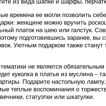
ите из вида шапки и шарфы, перчатки
ылые времена ее могли позволить себ
одарки: женщине можно вручить рос
льный платок на шею или галстук. С
поэтому подготовившись заранее, вы
совок. Уютным подарком также станут
тематики не является обязательным 
ет куколка в платье из муслина – т
артиры. Подарите настольную лампу
мые теплые воспоминания о торжеств
вечники, статуэтки или шкатулки.