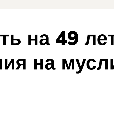
ть на 49 ле
ния на мус