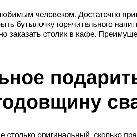
юбимым человеком. Достаточно приго
крыть бутылочку горячительного напи
но заказать столик в кафе. Преимуще
ьное подарит
годовщину св
е столько оригинальный, сколько пра