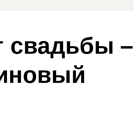
т свадьбы –
линовый