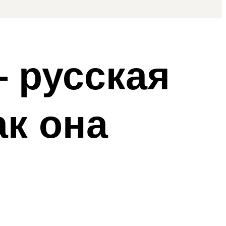
 русская
ак она