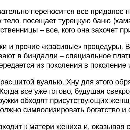
зательно переносится все приданое н
 тело, посещает турецкую баню (хама
твенницы – все, кого она захочет пр
ки и прочие «красивые» процедуры. В
вают в биндалли – специальное плать
передается из поколения в поколение
 расшитой вуалью. Хну для этого об
огда все уже готово, будущая свекро
ружки обходят присутствующих женщи
должно символизировать богатство и
ходит к матери жениха и, оказывая е