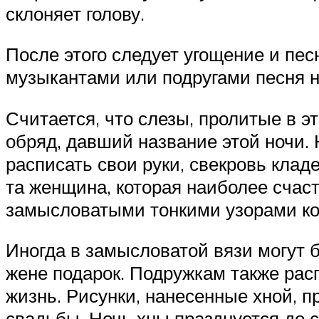
склоняет голову.
После этого следует угощение и пес
музыкантами или подругами песня на
Считается, что слезы, пролитые в э
обряд, давший название этой ночи.
расписать свои руки, свекровь клад
та женщина, которая наиболее счас
замысловатыми тонкими узорами кон
Иногда в замысловатой вязи могут б
жене подарок. Подружкам также рас
жизнь. Рисунки, нанесенные хной, п
свадьбы. Ночь хны празднуется до с