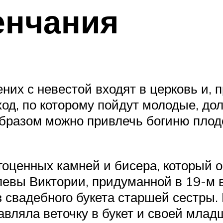
енчания
ених с невестой входят в церковь и, 
ход, по которому пойдут молодые, до
образом можно привлечь богиню плод
гоценных камней и бисера, который о
левы Виктории, придуманной в 19-м 
з свадебного букета старшей сестры.
авляла веточку в букет и своей младш