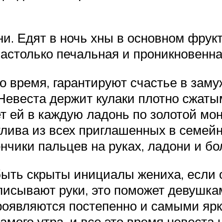
ни. Едят в ночь хны в основном фрук
столько печальная и проникновенная
то время, гарантируют счастье в зам
 Невеста держит кулаки плотно сжаты
ет ей в каждую ладонь по золотой мон
тлива из всех приглашенных в семейн
чики пальцев на руках, ладони и бо
ыть скрыты инициалы жениха, если о
писывают руки, это поможет девушка
роявляются постепенно и самыми ярк
амого утра, и все это время невеста 