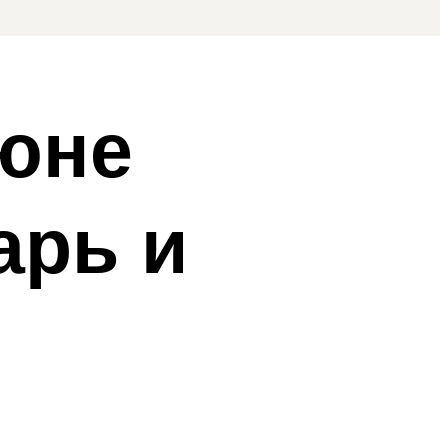
июне
арь и