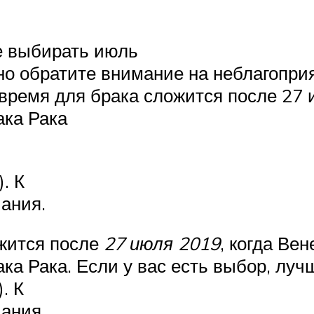
е выбирать июль
но обратите внимание на неблагопри
е время для брака сложится после 27 
ака Рака
. К
чания.
ожится после
27 июля 2019
, когда Вен
ака Рака. Если у вас есть выбор, луч
. К
чания.