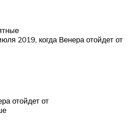
ятные
июля 2019, когда Венера отойдет от
ера отойдет от
ше