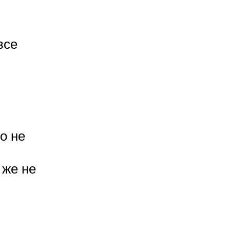
все
о не
 же не