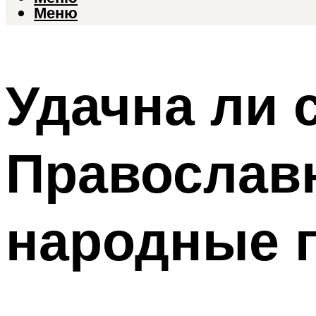
Меню
Удачна ли 
Православ
народные 