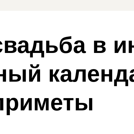
свадьба в 
ный календ
приметы