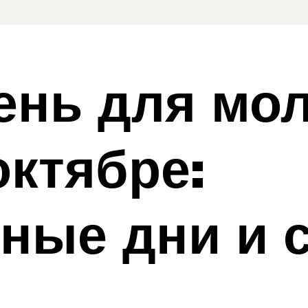
ень для мо
октябре:
ные дни и 