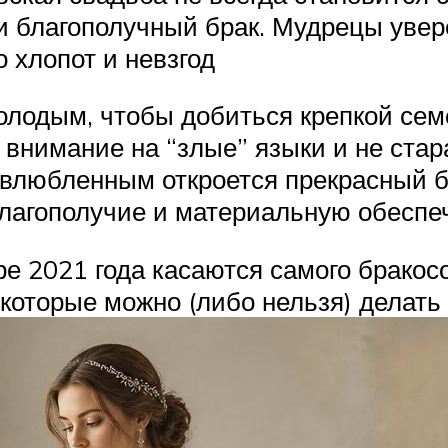
и благополучный брак. Мудрецы увер
 хлопот и невзгод
олодым, чтобы добиться крепкой сем
 внимание на “злые” языки и не стар
 влюбленным откроется прекрасный б
благополучие и материальную обеспе
ре 2021 года касаются самого брако
 которые можно (либо нельзя) делать