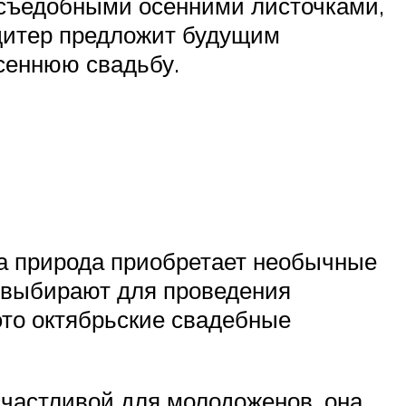
, съедобными осенними листочками,
дитер предложит будущим
сеннюю свадьбу.
ода природа приобретает необычные
 выбирают для проведения
это октябрьские свадебные
 счастливой для молодоженов, она