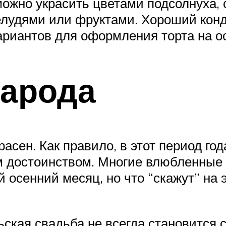
 можно украсить цветами подсолнуха
елудями или фруктами. Хороший кон
риантов для оформления торта на о
народа
асен. Как правило, в этот период г
ым достоинством. Многие влюбленные
 осенний месяц, но что “скажут” на 
ьская свадьба не всегда становится