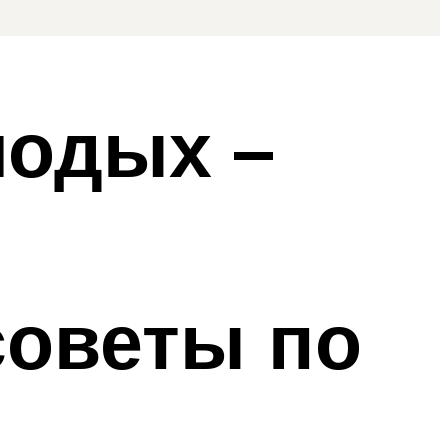
лодых –
советы по