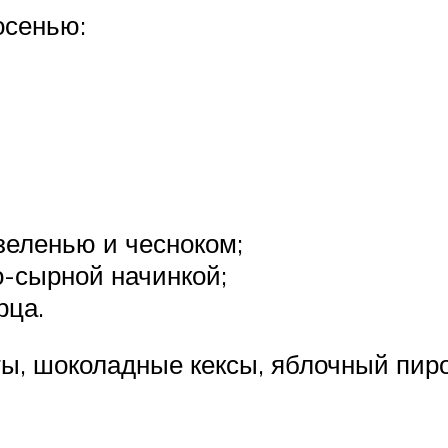
осенью:
зеленью и чесноком;
о-сырной начинкой;
рца.
ы, шоколадные кексы, яблочный пиро