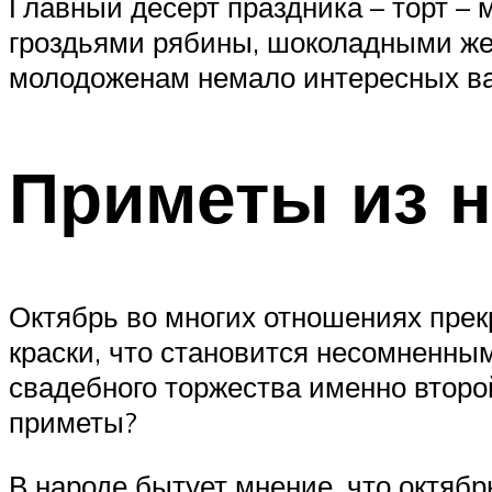
Главный десерт праздника – торт –
гроздьями рябины, шоколадными ж
молодоженам немало интересных ва
Приметы из 
Октябрь во многих отношениях прекр
краски, что становится несомненн
свадебного торжества именно второй
приметы?
В народе бытует мнение, что октябр