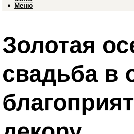
Меню
Золотая ос
свадьба в 
благоприят
декору