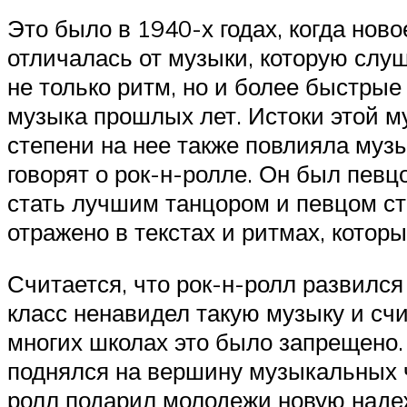
Это было в 1940-х годах, когда нов
отличалась от музыки, которую слуш
не только ритм, но и более быстрые
музыка прошлых лет. Истоки этой му
степени на нее также повлияла музык
говорят о рок-н-ролле. Он был пев
стать лучшим танцором и певцом ст
отражено в текстах и ​​ритмах, кото
Считается, что рок-н-ролл развилс
класс ненавидел такую ​​музыку и с
многих школах это было запрещено. 
поднялся на вершину музыкальных ча
ролл подарил молодежи новую надеж