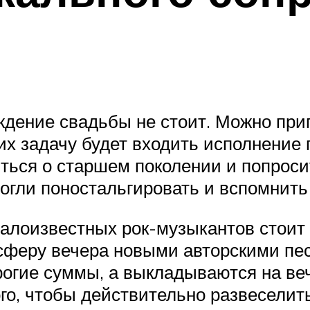
дение свадьбы не стоит. Можно приг
 их задачу будет входить исполнение
иться о старшем поколении и попрос
могли поностальгировать и вспомнить
малоизвестных рок-музыкантов стоит 
осферу вечера новыми авторскими пе
гие суммы, а выкладываются на веч
ого, чтобы действительно развеселить