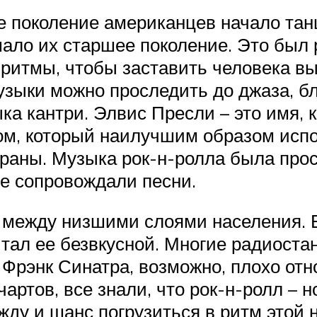
ое поколение американцев начало та
ало их старшее поколение. Это был р
 ритмы, чтобы заставить человека вы
зыки можно проследить до джаза, бл
а кантри. Элвис Пресли – это имя, к
цом, который наилучшим образом испо
раны. Музыка рок-н-ролла была прост
рые сопровождали песни.
я между низшими слоями населения.
читал ее безвкусной. Многие радиоста
Фрэнк Синатра, возможно, плохо отно
ртов, все знали, что рок-н-ролл – н
ду и шанс погрузиться в ритм этой 