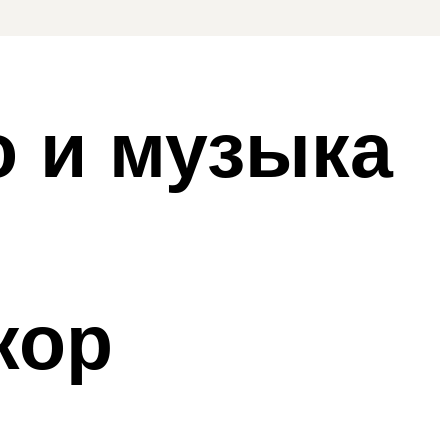
о и музыка
кор