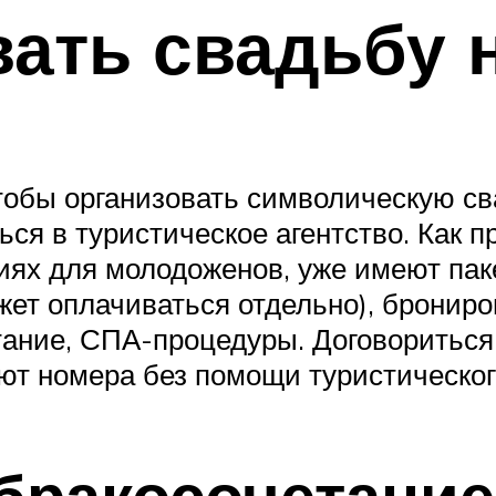
вать свадьбу
чтобы организовать символическую 
ься в туристическое агентство. Как 
ях для молодоженов, уже имеют пак
ожет оплачиваться отдельно), бронир
итание, СПА-процедуры. Договоритьс
ют номера без помощи туристического
бракосочетание