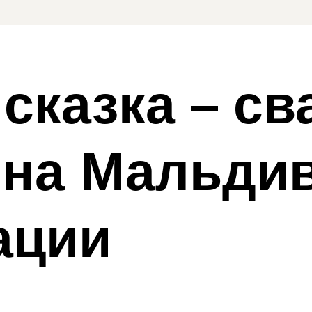
сказка – св
на Мальдив
ации