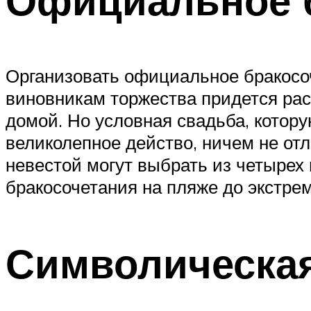
Организовать официальное бракосоч
виновникам торжества придется рас
домой. Но условная свадьба, котор
великолепное действо, ничем не о
невестой могут выбрать из четырех
бракосочетания на пляже до экстре
Символическа