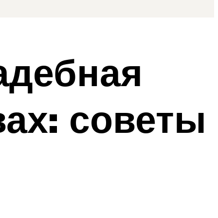
адебная
ах: советы