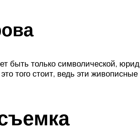
рова
ет быть только символической, юрид
 это того стоит, ведь эти живописны
осъемка