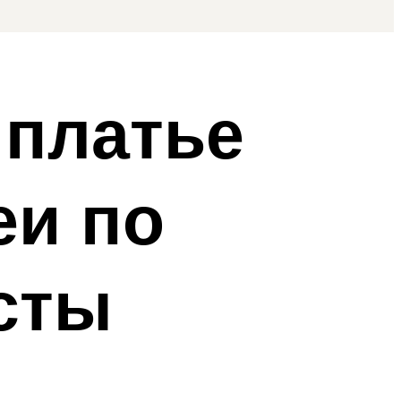
 платье
еи по
сты