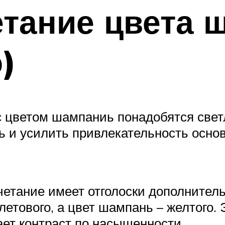
тание цвета 
)
с цветом шампаниь понадобятся свет
ь и усилить привлекательность основ
четание имеет отголоски дополнител
летового, а цвет шампань – желтого.
ает контраст по насыщенности.