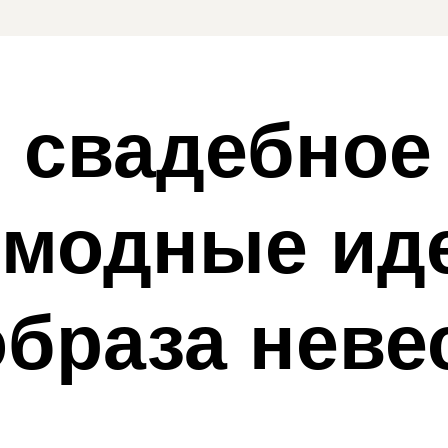
 свадебное
 модные ид
образа неве