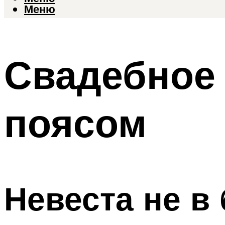
Меню
Свадебное 
поясом
Невеста не в