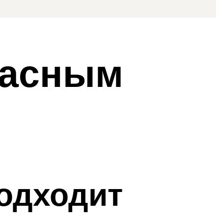
расным
подходит