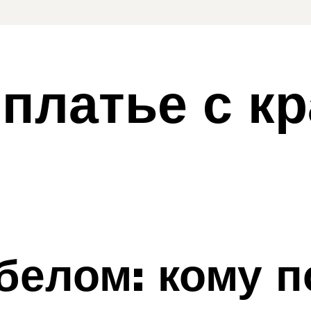
платье с к
 белом: кому 