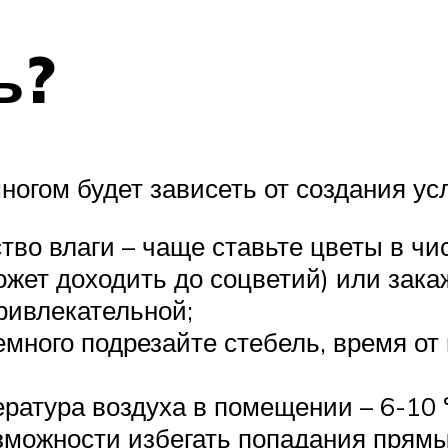
ь?
ногом будет зависеть от создания ус
тво влаги – чаще ставьте цветы в ч
ожет доходить до соцветий) или зак
ривлекательной;
много подрезайте стебель, время о
ратура воздуха в помещении – 6-10 °
зможности избегать попадания прямы