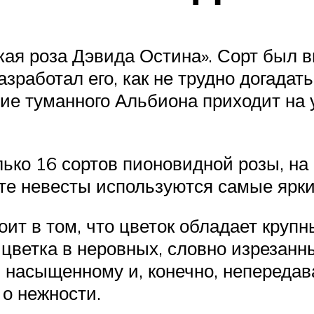
ая роза Дэвида Остина». Сорт был в
зработал его, как не трудно догадат
е туманного Альбиона приходит на у
лько 16 сортов пионовидной розы, на
ете невесты используются самые ярк
оит в том, что цветок обладает крупн
цветка в неровных, словно изрезанн
 и насыщенному и, конечно, непереда
 о нежности.