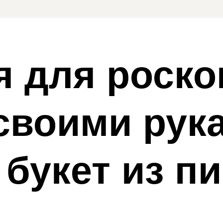
я для роск
своими рук
букет из п