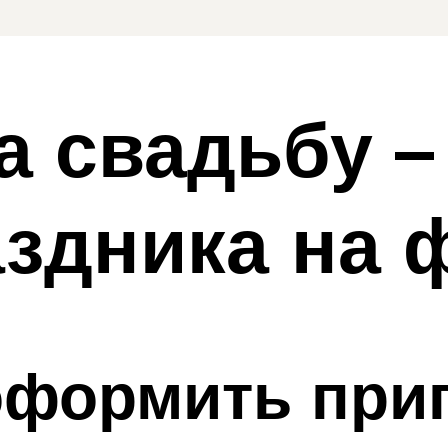
а свадьбу –
здника на 
оформить при