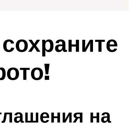
 сохраните
фото!
глашения на