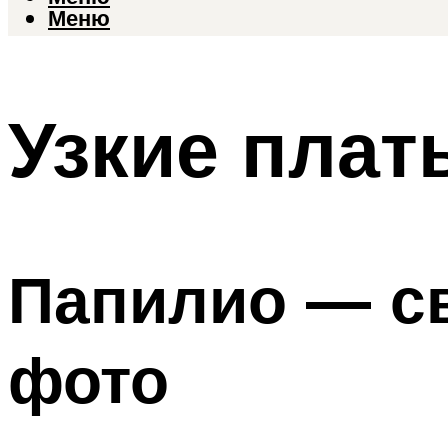
Меню
Узкие плат
Папилио — св
фото