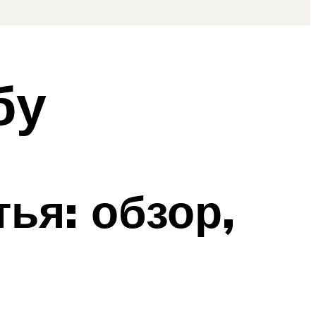
бу
ья: обзор,