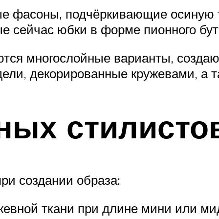
е фасоны, подчёркивающие осиную т
ые сейчас юбки в форме пионного бут
тся многослойные варианты, создаю
ели, декорированные кружевами, а т
ных стилисто
при создании образа:
ужевной ткани при длине мини или м