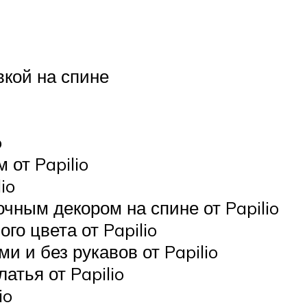
вкой на спине
o
от Papilio
io
чным декором на спине от Papilio
го цвета от Papilio
и и без рукавов от Papilio
тья от Papilio
io