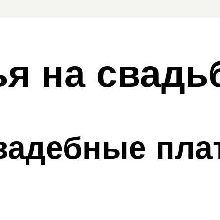
ья на свадь
адебные плат