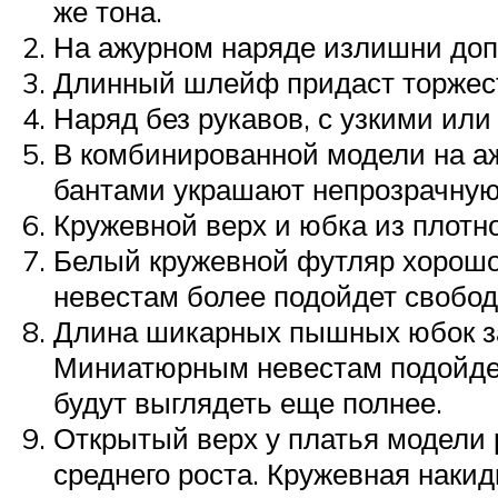
же тона.
На ажурном наряде излишни доп
Длинный шлейф придаст торжест
Наряд без рукавов, с узкими ил
В комбинированной модели на аж
бантами украшают непрозрачную
Кружевной верх и юбка из плотн
Белый кружевной футляр хорош
невестам более подойдет свобод
Длина шикарных пышных юбок зав
Миниатюрным невестам подойдет
будут выглядеть еще полнее.
Открытый верх у платья модели 
среднего роста. Кружевная наки