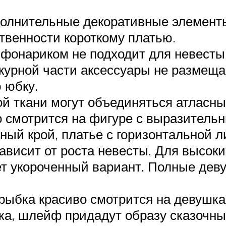
олнительные декоративные элемент
венности короткому платью.
и фонариком не подходит для невесты
урной части аксессуары не размеща
 юбку.
ой ткани могут объединяться атласны
о смотрится на фигуре с выразител
ный крой, платье с горизонтальной л
исит от роста невесты. Для высоких
 укороченный вариант. Полные деву
рыбка красиво смотрится на девушка
дка, шлейф придадут образу сказочны