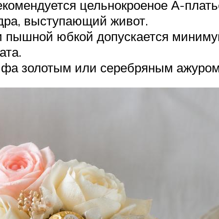
комендуется цельнокроеное А-плать
дра, выступающий живот.
и пышной юбкой допускается минимум
ата.
ифа золотым или серебряным ажуром