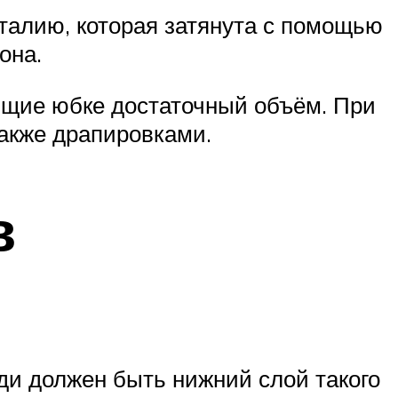
алию, которая затянута с помощью
она.
щие юбке достаточный объём. При
акже драпировками.
в
иди должен быть нижний слой такого