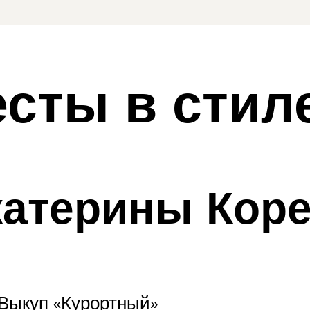
есты в стил
катерины Кор
Выкуп «Курортный»