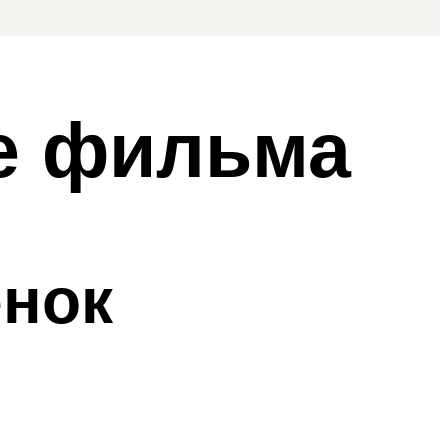
е фильма
енок