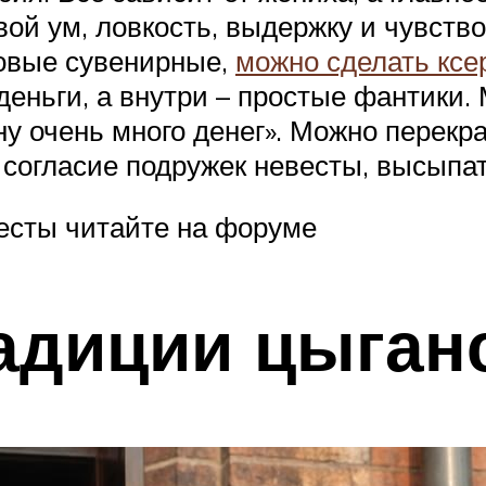
й ум, ловкость, выдержку и чувство
овые сувенирные,
можно сделать ксе
деньги, а внутри – простые фантики.
«ну очень много денег». Можно перекр
согласие подружек невесты, высыпать
есты читайте на форуме
адиции цыганс