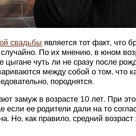
кой свадьбы
является тот факт, что б
е случайно. По их мнению, в юном во
е цыгане чуть ли не сразу после рож
вариваются между собой о том, что ка
ледовательно, породнятся.
ают замуж в возрасте 10 лет. При это
е если ее родители дали на то согла
на. Но, как правило, средний возраст