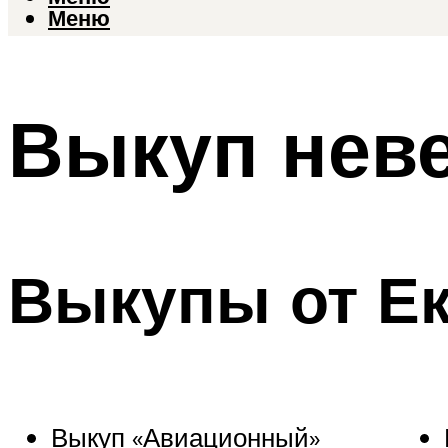
Меню
Выкуп нев
Выкупы от Е
Выкуп «Авиационный»