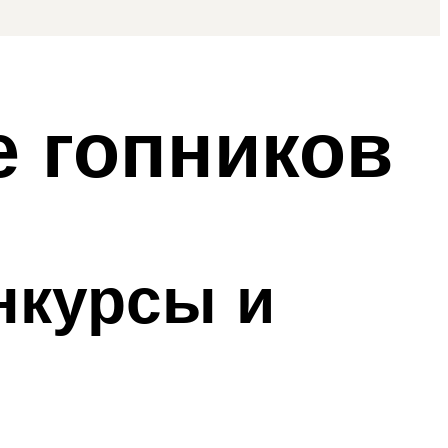
е гопников
нкурсы и