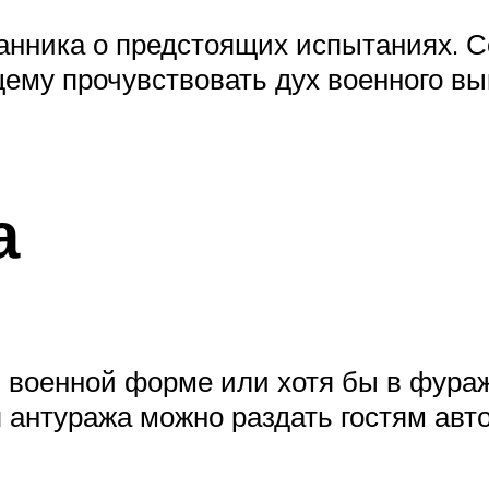
нника о предстоящих испытаниях. Со
щему прочувствовать дух военного вык
а
 военной форме или хотя бы в фураж
антуража можно раздать гостям авто