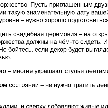
е торжество. Пусть приглашенным дру
и такую знаменательную дату вашей 
ровне – нужно хорошо подготовиться
дить свадебная церемония – на открыт
оржества должны на чём-то сидеть. 
е бойтесь, если декор будет выгляде
вью.
го – многие украшают стулья лентам
м состоянии – не нужно тратить ден
хлами, и сверху добавляют живые ил