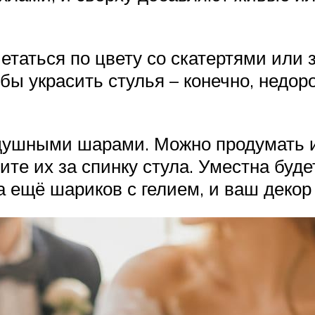
етаться по цвету со скатертями или
ы украсить стулья – конечно, недорог
душными шарами. Можно продумать и 
е их за спинку стула. Уместна будет
а ещё шариков с гелием, и ваш декор