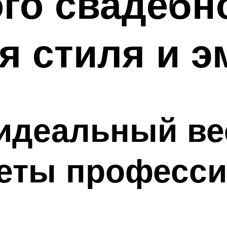
го свадебн
 стиля и э
идеальный ве
веты професси