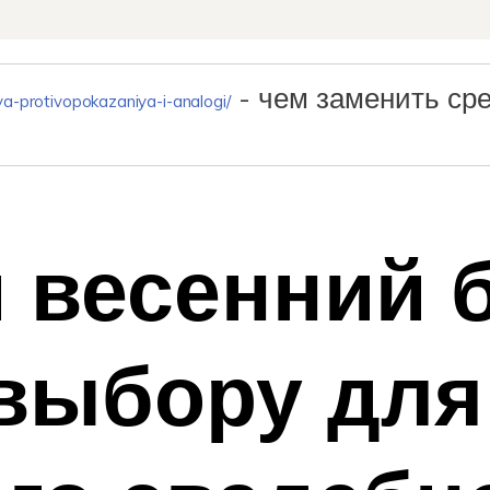
- чем заменить ср
a-protivopokazaniya-i-analogi/
весенний б
 выбору для