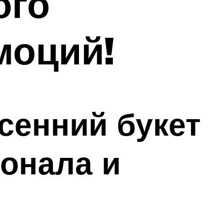
ого
моций!
сенний букет
онала и