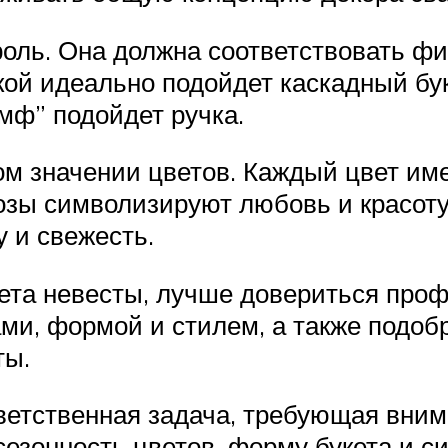
оль. Она должна соответствовать фи
ой идеально подойдет каскадный буке
мф” подойдет ручка.
ом значении цветов. Каждый цвет име
озы символизируют любовь и красоту
у и свежесть.
кета невесты, лучше довериться про
ми, формой и стилем, а также подобр
ты.
тветственная задача, требующая вним
езонность цветов, форму букета и с