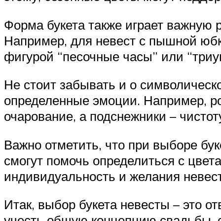
Форма букета также играет важную р
Например, для невест с пышной юбк
фигурой “песочные часы” или “триу
Не стоит забывать и о символическ
определенные эмоции. Например, р
очарование, а подснежники – чистот
Важно отметить, что при выборе бу
смогут помочь определиться с цвета
индивидуальность и желания невес
Итак, выбор букета невесты – это о
учесть общую концепцию свадьбы, с