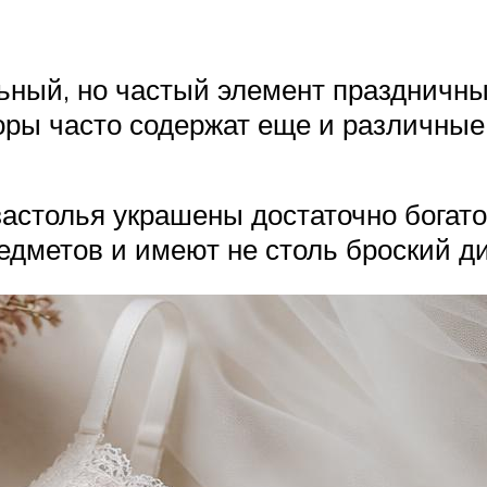
льный, но частый элемент праздничны
ы часто содержат еще и различные 
астолья украшены достаточно богато
дметов и имеют не столь броский ди