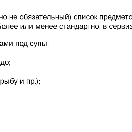
но не обязательный) список предмет
олее или менее стандартно, в сервиз
ами под супы;
до;
ыбу и пр.);