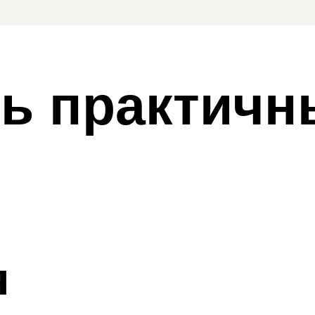
ь практичн
я