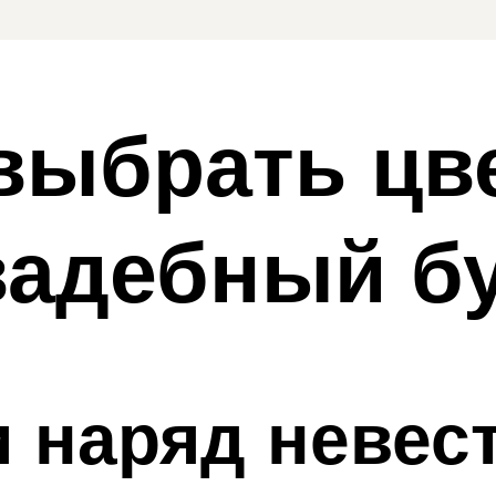
выбрать цв
вадебный бу
и наряд невес