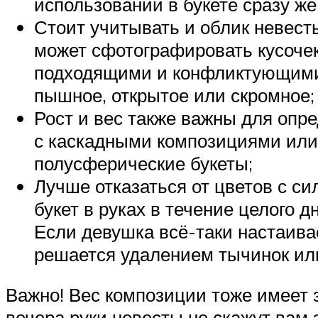
использовании в букете сразу ж
Стоит учитывать и облик невесты
может сфотографировать кусочек
подходящими и конфликтующими 
пышное, открытое или скромное;
Рост и вес также важны для опр
с каскадными композициями или
полусферические букеты;
Лучше отказаться от цветов с си
букет в руках в течение целого 
Если девушка всё-таки настаива
решается удалением тычинок ил
Важно! Вес композиции тоже имеет з
вечера руки невесты не скажут вам 