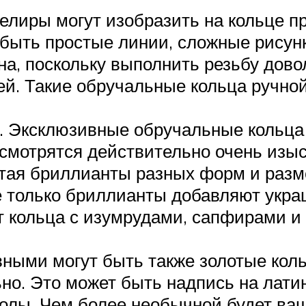
лиры могут изобразить на кольце пр
 быть простые линии, сложные рисун
на, поскольку выполнить резьбу дово
ей. Такие обручальные кольца ручной
. Эксклюзивные обручальные кольца 
 смотрятся действительно очень изы
етая бриллианты разных форм и разм
е только бриллианты добавляют укра
кольца с изумрудами, сапфирами и 
вными могут быть также золотые коль
но. Это может быть надпись на лати
лы. Чем более необычной будет ваш