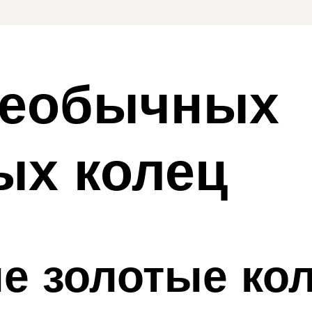
необычных
ых колец
 золотые кол