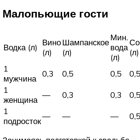
Малопьющие гости
Мин.
Вино
Шампанское
Со
Водка (л)
вода
(л)
(л)
(л)
(л)
1
0,3
0,5
0,5
0,
мужчина
1
—
0,3
0,3
0,
женщина
1
—
—
—
0,
подросток
Занимаясь подготовкой к свадьбе,