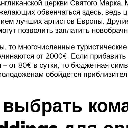
нгликанской церкви Святого Марка.
т желающих обвенчаться здесь, ведь 
ием лучших артистов Европы. Други
могут позволить заплатить новобрачн
ы, то многочисленные туристические
ачинаются от 2000€. Если прибавить 
я – от 80€ в сутки, то бюджетная си
молодоженам обойдется приблизител
 выбрать ком
dings для ор