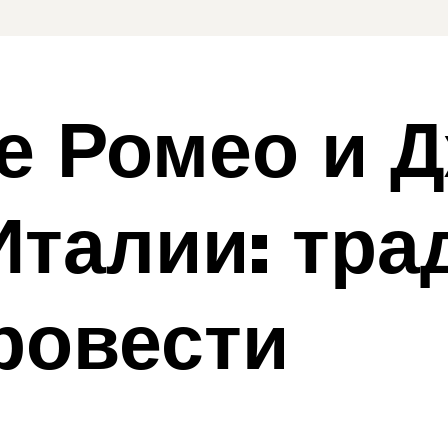
 Ромео и Д
Италии: тра
провести