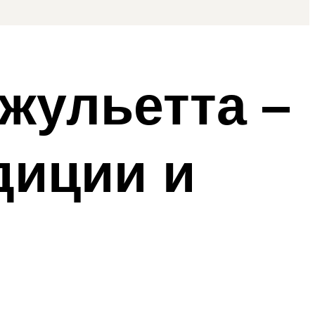
жульетта –
диции и