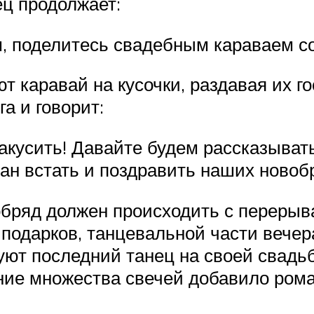
ц продолжает:
, поделитесь свадебным караваем со
т каравай на кусочки, раздавая их г
а и говорит:
акусить! Давайте будем рассказыват
зан встать и поздравить наших новоб
 обряд должен происходить с переры
 подарков, танцевальной части вечер
уют последний танец на своей свадь
ние множества свечей добавило рома