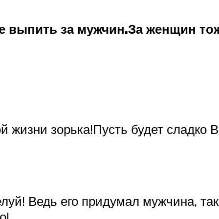
не выпить за мужчин.За женщин т
й жизни зорька!Пусть будет сладко Ва
луй! Ведь его придумал мужчина, так 
о!