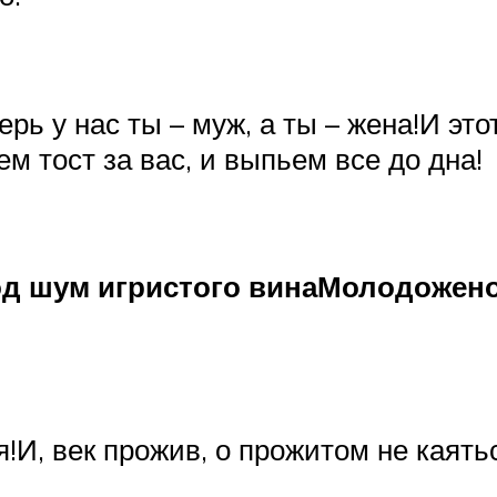
ь у нас ты – муж, а ты – жена!И этот
м тост за вас, и выпьем все до дна!
од шум игристого винаМолодожен
я!И, век прожив, о прожитом не каят