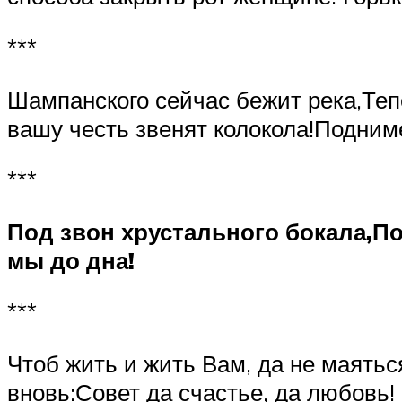
***
Шампанского сейчас бежит река,Тепер
вашу честь звенят колокола!Подниме
***
Под звон хрустального бокала,П
мы до дна!
***
Чтоб жить и жить Вам, да не маятьс
вновь:Совет да счастье, да любовь!