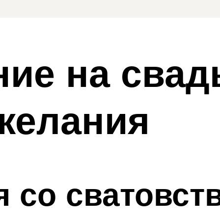
ие на свад
желания
 со сватовст