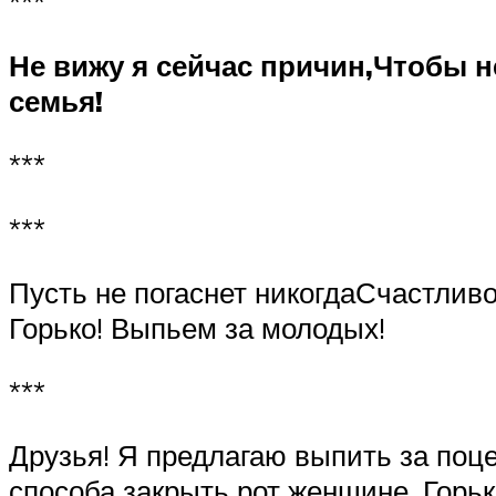
***
Не вижу я сейчас причин,Чтобы 
семья!
***
***
Пусть не погаснет никогдаСчастливо
Горько! Выпьем за молодых!
***
Друзья! Я предлагаю выпить за поце
способа закрыть рот женщине. Горьк