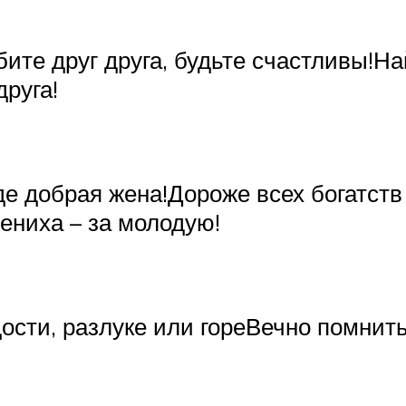
ите друг друга, будьте счастливы!Най
друга!
е добрая жена!Дороже всех богатств
ениха – за молодую!
ости, разлуке или гореВечно помнит