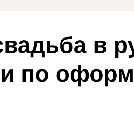
вадьба в р
еи по офор