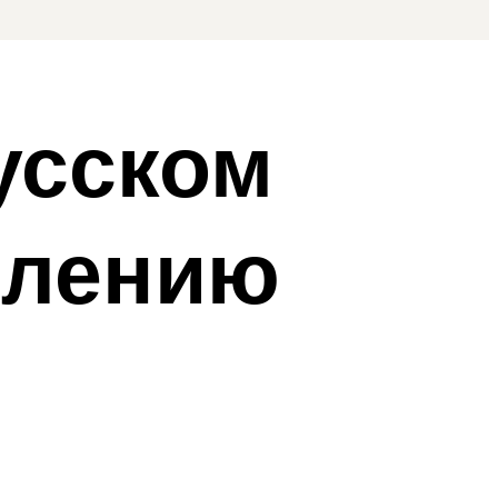
усском
млению