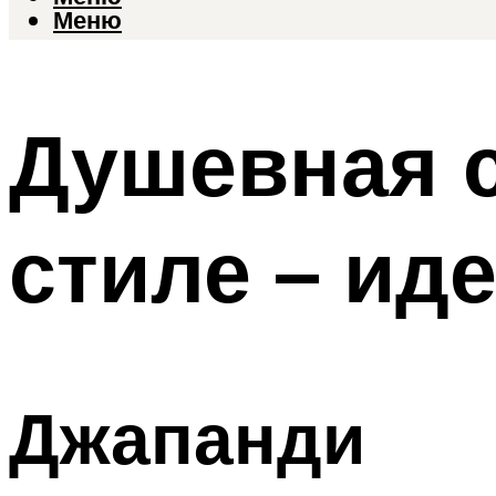
Меню
Душевная с
стиле – ид
Джапанди