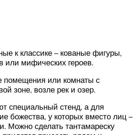
е к классике – кованые фигуры,
в или мифических героев.
е помещения или комнаты с
й зоне, возле рек и озер.
ют специальный стенд, а для
е божества, у которых вместо лиц –
зи. Можно сделать тантамареску