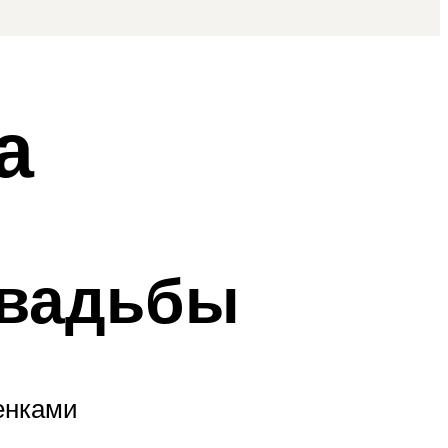
а
свадьбы
енками