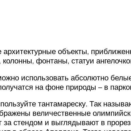
рхитектурные объекты, приближенны
 колонны, фонтаны, статуи ангелочко
 можно использовать абсолютно белы
лучатся на фоне природы – в парково
спользуйте тантамареску. Так называ
ображены величественные олимпийски
т за стендом и выглядывают в проре