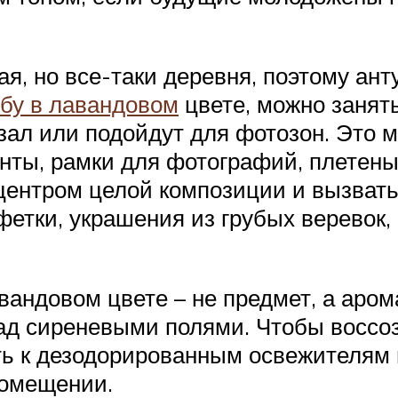
ая, но все-таки деревня, поэтому а
ьбу в лавандовом
цвете, можно занят
 зал или подойдут для фотозон. Это 
нты, рамки для фотографий, плетеные
 центром целой композиции и вызвать
фетки, украшения из грубых веревок,
андовом цвете – не предмет, а арома
д сиреневыми полями. Чтобы воссозд
ть к дезодорированным освежителям 
помещении.