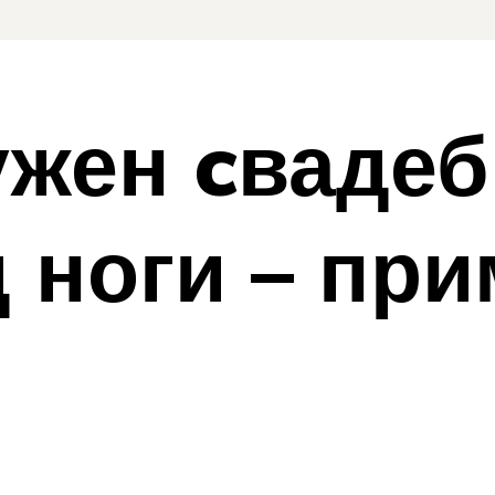
ужен cваде
 ноги – при