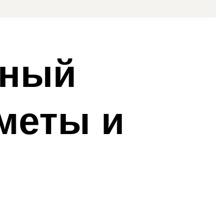
бный
меты и