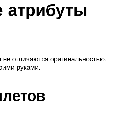
е атрибуты
ы не отличаются оригинальностью.
оими руками.
илетов