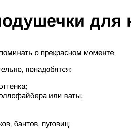
подушечки для 
апоминать о прекрасном моменте.
ельно, понадобятся:
оттенка;
холлофайбера или ваты;
ов, бантов, пуговиц;