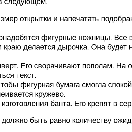
 в следующем.
мер открытки и напечатать подобран
понадобятся фигурные ножницы. Все 
краю делается дырочка. Она будет н
нверт. Его сворачивают пополам. На 
ься текст.
чтобы фигурная бумага смогла спокойн
леивается кружево.
зготовления банта. Его крепят в сер
о должно быть равно количеству ожид