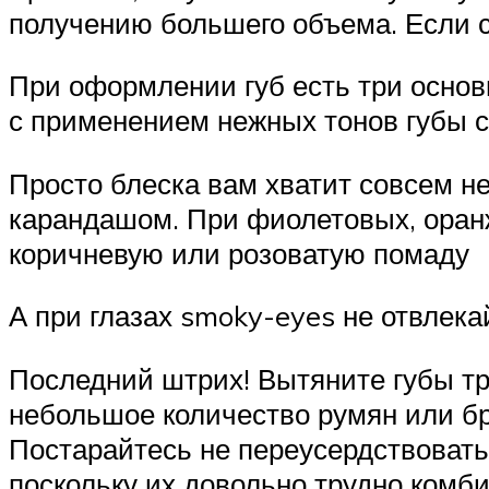
получению большего объема. Если с
При оформлении губ есть три основ
с применением нежных тонов губы с
Просто блеска вам хватит совсем не
карандашом. При фиолетовых, оран
коричневую или розоватую помаду
А при глазах smoky-eyes не отвлека
Последний штрих! Вытяните губы тру
небольшое количество румян или б
Постарайтесь не переусердствовать
поскольку их довольно трудно комби