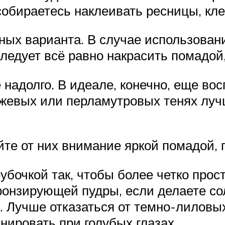
обираетесь наклеивать ресницы, кле
ных варианта. В случае использован
ледует всё равно накрасить помадой,
 надолго. В идеале, конечно, еще во
жевых или перламутровых тенях лучш
йте от них внимание яркой помадой, 
бочкой так, чтобы более четко прос
ронзирующей пудры, если делаете с
. Лучше отказаться от темно-лиловых
нировать при голубых глазах.