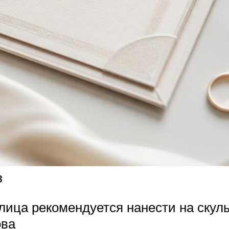
з
ица рекомендуется нанести на скулы
ова