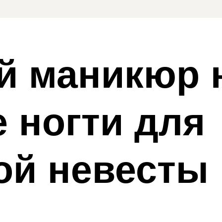
й маникюр 
е ногти для
ой невесты