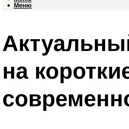
Меню
Актуальны
на коротки
современн