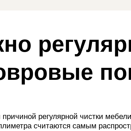
но регуляр
ковровые п
ся причиной регулярной чистки мебе
иллиметра считаются самым распрос