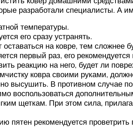
очистить ковер домашними средствами
торые разработали специалисты. А им
атной температуры.
ется его сразу устранять.
оставаться на ковре, тем сложнее бу
яется первый раз, его рекомендуетс
вить реакцию на него, будет ли повре
мчистку ковра своими руками, должн
но высушить. В противном случае по
димо воспользоваться дополнительны
гким щеткам. При этом сила, прилага
нию пятен рекомендуется проветрить