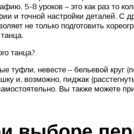
фию. 5-8 уроков – это как раз то ко
ии и точной настройки деталей. С др
зволяет не только подготовить хореог
танца.
ого танца?
е туфли, невесте – бельевой круг (п
шку и, возможно, пиджак (расстегнут
 самостоятельно. Вы также можете п
ри выборе пер