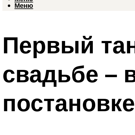
Меню
Первый та
свадьбе – 
постановке