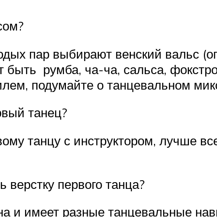
ьсом?
одых пар выбирают венский вальс (о
быть румба, ча-ча, сальса, фокстрот
илем, подумайте о танцевальном мик
рвый танец?
вому танцу с инструктором, лучше вс
ь верстку первого танца?
а и имеет разные танцевальные навы