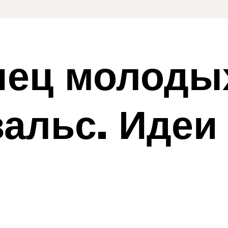
нец молоды
вальс. Идеи