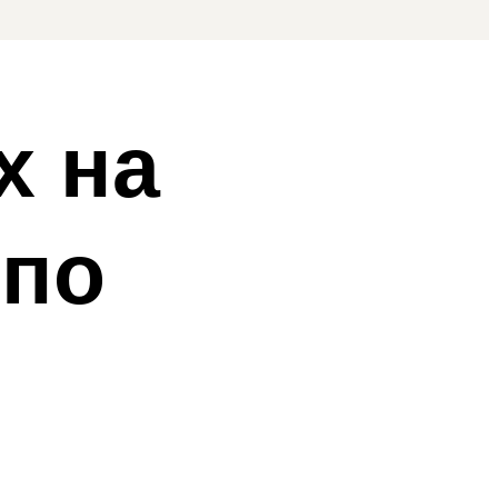
х на
 по