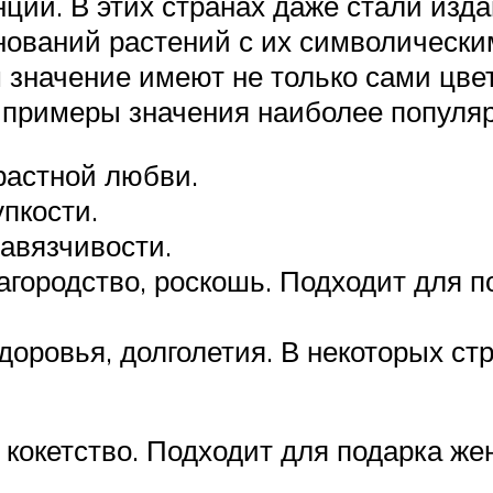
нции. В этих странах даже стали изд
нований растений с их символически
значение имеют не только сами цветы
 примеры значения наиболее популя
растной любви.
пкости.
навязчивости.
агородство, роскошь. Подходит для п
оровья, долголетия. В некоторых стр
 кокетство. Подходит для подарка же