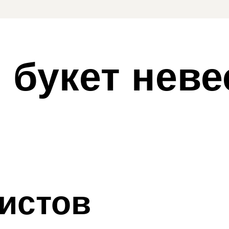
букет неве
истов