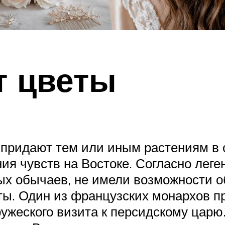
т цветы
придают тем или иным растениям в с
ия чувств на Востоке. Согласно лег
ых обычаев, не имели возможности 
еты. Один из французских монархов п
ужеского визита к персидскому царю