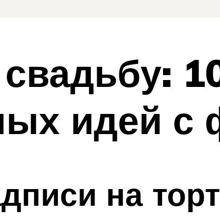
 свадьбу: 1
ых идей с 
писи на торт