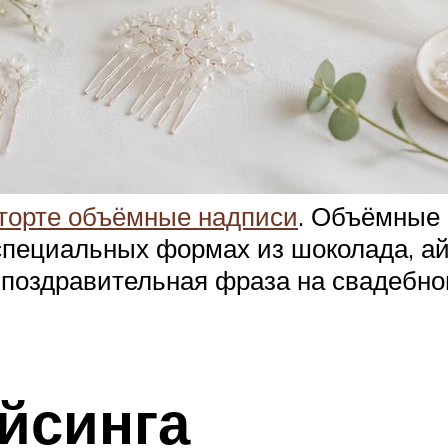
торте объёмные надписи
. Объёмные 
 специальных формах из шоколада, а
о поздравительная фраза на свадебно
айсинга