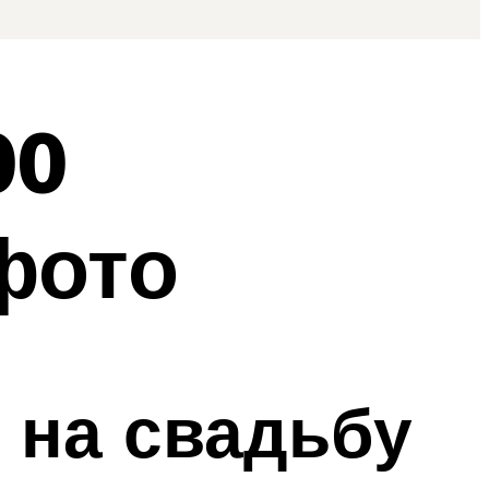
00
фото
 на свадьбу