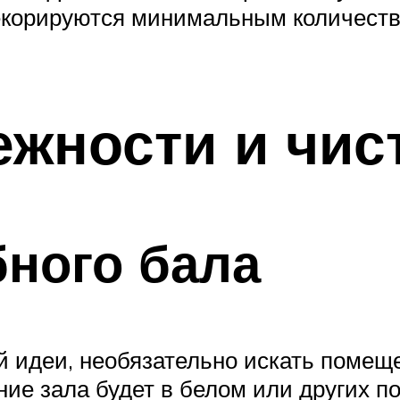
екорируются минимальным количеств
жности и чис
бного бала
 идеи, необязательно искать помеще
ие зала будет в белом или других п