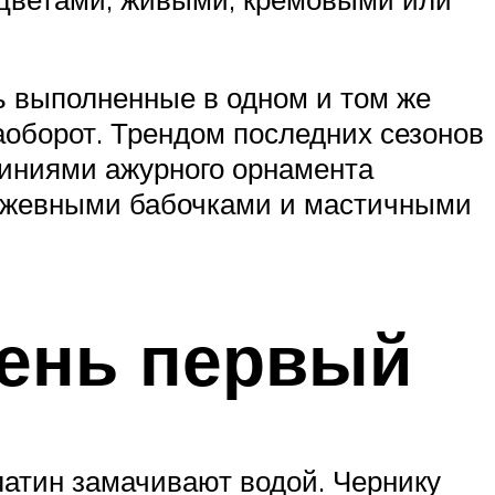
ь выполненные в одном и том же
наоборот. Трендом последних сезонов
линиями ажурного орнамента
ружевными бабочками и мастичными
день первый
латин замачивают водой. Чернику