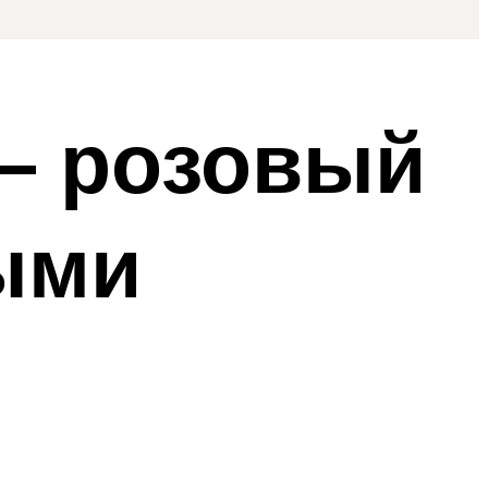
– розовый
ыми