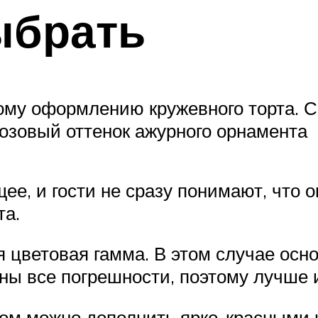
ыбрать
ому оформлению кружевного торта. 
озовый оттенок ажурного орнамента
ее, и гости не сразу понимают, что 
та.
 цветовая гамма. В этом случае осн
дны все погрешности, поэтому лучше
вом можно дополнить ярко-красными