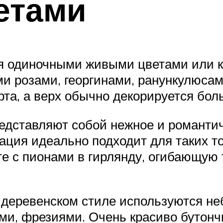
етами
я одиночными живыми цветами или к
ми розами, георгинами, ранункулюс
орта, а верх обычно декорируется бо
едставляют собой нежное и романти
ация идеально подходит для таких т
те с пионами в гирлянду, огибающую 
 деревенском стиле используются не
и, фрезиями. Очень красиво бутончи