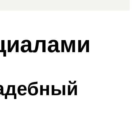
циалами
вадебный